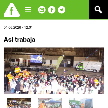
Jump
to
navigation
Back
04.06.2026 - 12:01
to
Así trabaja
top