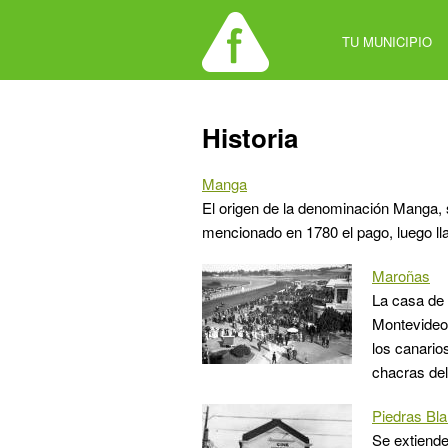
Jump
to
TU MUNICIPIO
navigation
Back
Historia
to
top
Manga
El origen de la denominación Manga, 
mencionado en 1780 el pago, luego 
Maroñas
La casa de 
Montevideo"
los canario
chacras del
Piedras Bl
Se extiende