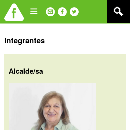
Jump
to
navigation
Back
Integrantes
to
top
Alcalde/sa