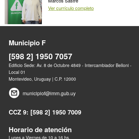
Marcos Sastre
Ver currículo completo
Municipio F
[598 2] 1950 7057
Edificio Sede: Av. 8 de Octubre 4849 - Intercambiador Belloni -
Local 01
Montevideo, Uruguay | C.P. 12000
municipiof@imm.gub.uy
CCZ 9: [598 2] 1950 7009
Horario de atención
Lunes a Viernes de 10 a 16 hs.