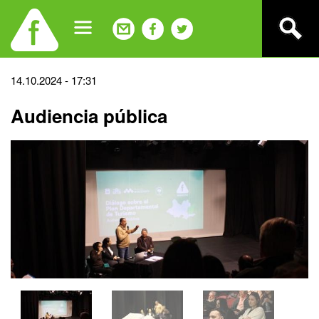
Jump
to
navigation
Back
14.10.2024 - 17:31
to
Audiencia pública
top