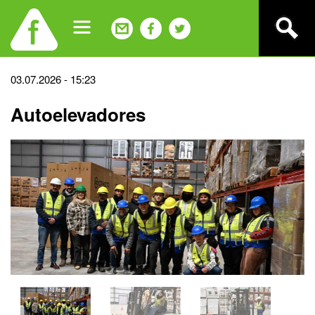
Jump
to
navigation
Back
03.07.2026 - 15:23
to
Autoelevadores
top