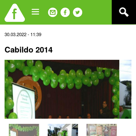
Jump
to
navigation
Back
30.03.2022 - 11:39
to
Cabildo 2014
top