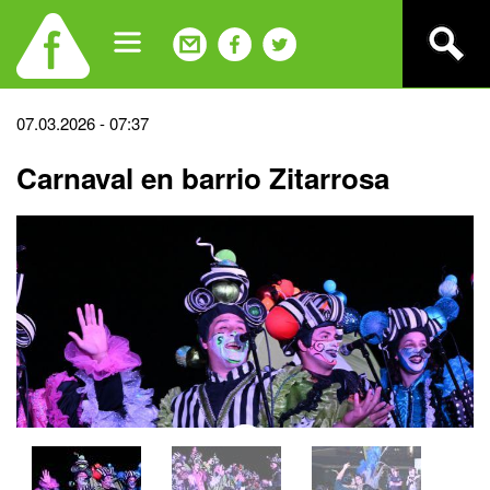
Jump
to
navigation
Back
07.03.2026 - 07:37
to
Carnaval en barrio Zitarrosa
top