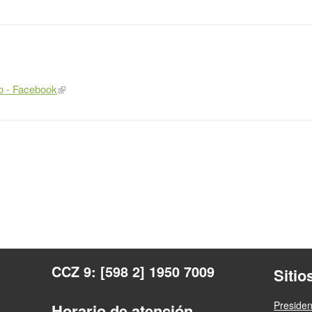
ro - Facebook
CCZ 9: [598 2] 1950 7009
Sitio
Presiden
Horario de atención