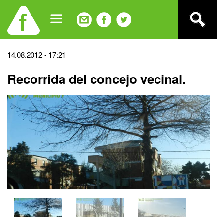
Jump
to
navigation
Back
14.08.2012 - 17:21
to
Recorrida del concejo vecinal.
top