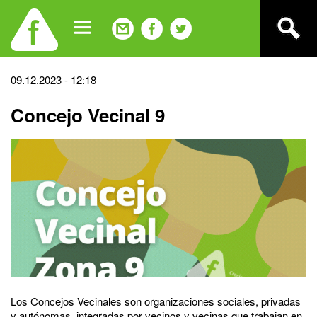
Jump
to
navigation
Back
09.12.2023 - 12:18
to
Concejo Vecinal 9
top
Los Concejos Vecinales son organizaciones sociales, privadas
y autónomas, integradas por vecinos y vecinas que trabajan en