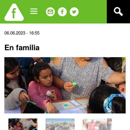
Jump
to
navigation
Back
06.06.2023 - 16:55
to
En familia
top