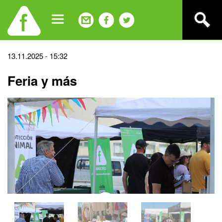
Jump
to
navigation
Back
13.11.2025 - 15:32
to
Feria y más
top