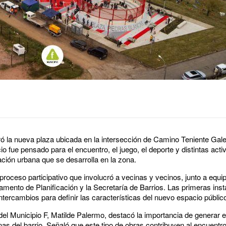
ó la nueva plaza ubicada en la intersección de Camino Teniente Gal
o fue pensado para el encuentro, el juego, el deporte y distintas activi
ción urbana que se desarrolla en la zona.
proceso participativo que involucró a vecinas y vecinos, junto a equi
tamento de Planificación y la Secretaría de Barrios. Las primeras in
ntercambios para definir las características del nuevo espacio públic
 del Municipio F, Matilde Palermo, destacó la importancia de generar 
s del barrio. Señaló que este tipo de obras contribuyen al encuentro,