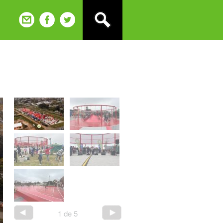
1
de
5