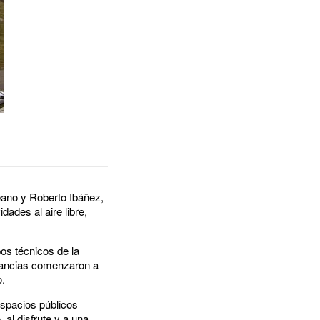
eano y Roberto Ibáñez,
dades al aire libre,
pos técnicos de la
stancias comenzaron a
o.
espacios públicos
 al disfrute y a una