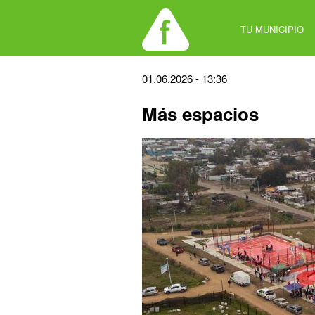
Jump
to
TU MUNICIPIO
navigation
Back
01.06.2026 - 13:36
to
Más espacios
top