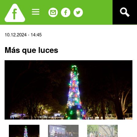
Jump
to
navigation
Back
10.12.2024 - 14:45
to
Más que luces
top