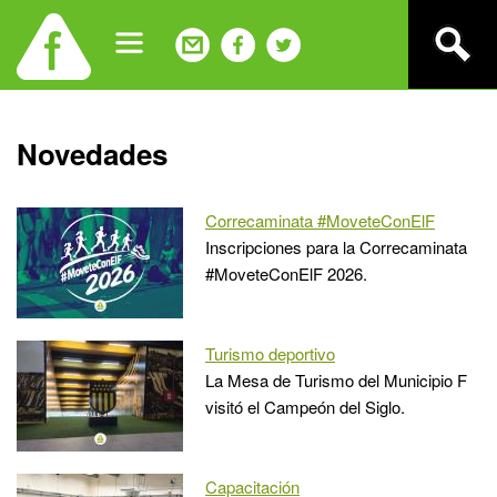
Jump
to
navigation
Back
Novedades
to
top
Correcaminata #MoveteConElF
Inscripciones para la Correcaminata
#MoveteConElF 2026.
Turismo deportivo
La Mesa de Turismo del Municipio F
visitó el Campeón del Siglo.
Capacitación