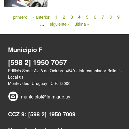
« primero
‹ anterior
1
2
3
4
5
6
7
8
9
Páginas
…
siguiente ›
última »
Municipio F
[598 2] 1950 7057
Edificio Sede: Av. 8 de Octubre 4849 - Intercambiador Belloni -
Local 01
Montevideo, Uruguay | C.P. 12000
municipiof@imm.gub.uy
CCZ 9: [598 2] 1950 7009