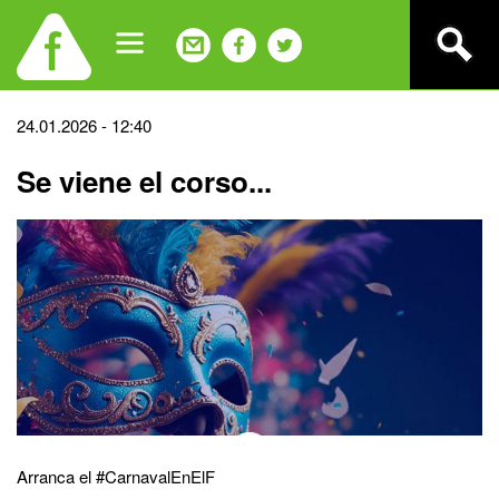
Jump
to
navigation
Back
24.01.2026 - 12:40
to
Se viene el corso...
top
Arranca el #CarnavalEnElF