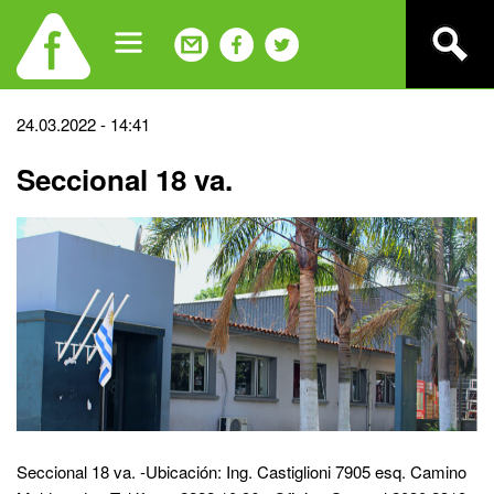
Jump
to
navigation
Back
24.03.2022 - 14:41
to
Seccional 18 va.
top
Seccional 18 va. -Ubicación: Ing. Castiglioni 7905 esq. Camino