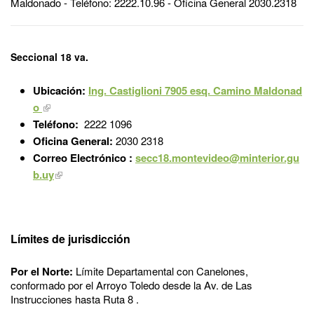
Maldonado - Teléfono: 2222.10.96 - Oficina General 2030.2318
Seccional 18 va.
Ubicación:
Ing. Castiglioni 7905 esq. Camino Maldonad
o
Teléfono:
2222 1096
Oficina General:
2030 2318
Correo Electrónico :
secc18.montevideo@minterior.gu
b.uy
Límites de jurisdicción
Por el Norte:
Límite Departamental con Canelones,
conformado por el Arroyo Toledo desde la Av. de Las
Instrucciones hasta Ruta 8 .