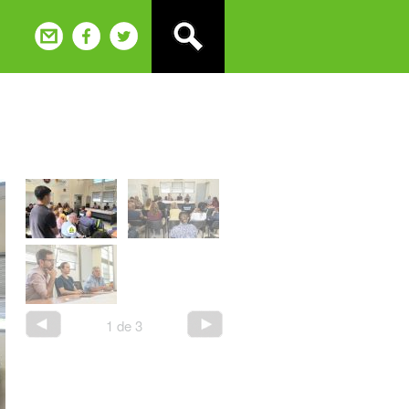
1
de
3