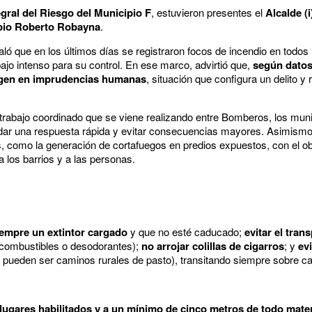
gral del Riesgo del Municipio F
, estuvieron presentes el
Alcalde (
ipio Roberto Robayna
.
aló que en los últimos días se registraron focos de incendio en todos
ajo intenso para su control. En ese marco, advirtió que,
según datos
rigen en imprudencias humanas
, situación que configura un delito y 
 trabajo coordinado que se viene realizando entre Bomberos, los munic
dar una respuesta rápida y evitar consecuencias mayores. Asimismo,
 como la generación de cortafuegos en predios expuestos, con el obje
 los barrios y a las personas.
siempre un extintor cargado
y que no esté caducado;
evitar el tran
ombustibles o desodorantes);
no arrojar colillas de cigarros
; y
evi
pueden ser caminos rurales de pasto), transitando siempre sobre ca
ugares habilitados y a un mínimo de cinco metros de todo mater