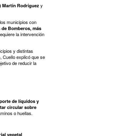
i) Martín Rodríguez
y
 los municipios con
 de Bomberos, más
requiere la intervención
ipios y distintas
 Cuello explicó que se
tivo de reducir la
sporte de líquidos y
tar circular sobre
minos o huellas.
ial vegetal