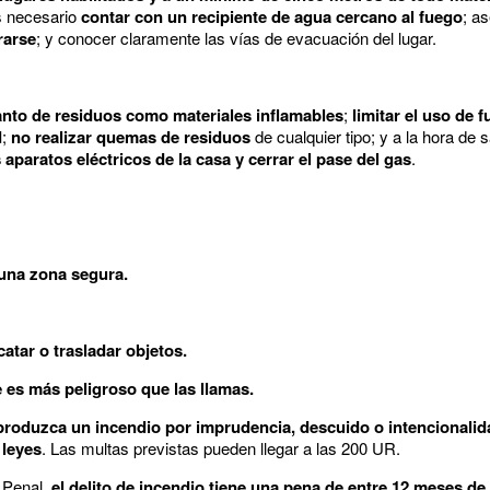
s necesario
contar con un recipiente de agua cercano al fuego
; a
rarse
; y conocer claramente las vías de evacuación del lugar.
anto de residuos como materiales inflamables
;
limitar el uso de f
d
;
no realizar quemas de residuos
de cualquier tipo; y a la hora de 
paratos eléctricos de la casa y cerrar el pase del gas
.
 una zona segura.
atar o trasladar objetos.
 es más peligroso que las llamas.
produzca un incendio por imprudencia, descuido o intencionalid
 leyes
. Las multas previstas pueden llegar a las 200 UR.
o Penal,
el delito de incendio tiene una pena de entre 12 meses de