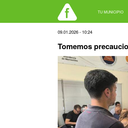
Jump
to
TU MUNICIPIO
navigation
Back
09.01.2026 - 10:24
to
Tomemos precauci
top