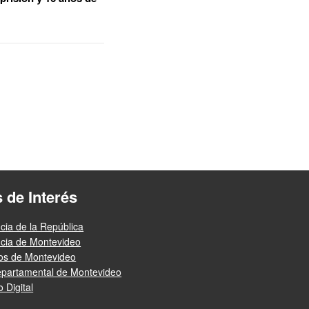
s de Interés
cia de la República
ncia de Montevideo
ios de Montevideo
epartamental de Montevideo
 Digital