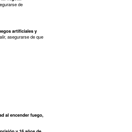
segurarse de
uegos artificiales y
salir, asegurarse de que
ad al encender fuego,
 prisión y 16 años de