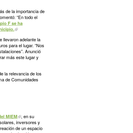
más de la importancia de
comentó: “En todo el
pio F se ha
icipio.
 llevaron adelante la
ros para el lugar. “Nos
stalaciones”. Anunció
ar más este lugar y
e la relevancia de los
grama de Comunidades
del MIEM
, en su
olares, inversores y
creación de un espacio