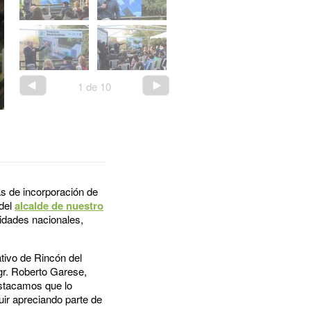
1
de
10
as de incorporación de
 del
alcalde de nuestro
ridades nacionales,
tivo de Rincón del
gr. Roberto Garese,
estacamos que lo
uir apreciando parte de