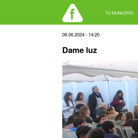
Jump
to
TU MUNICIPIO
navigation
Back
06.06.2024 - 14:20
to
Dame luz
top