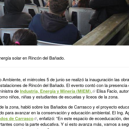
nergía solar en Rincón del Bañado.
 Ambiente, el miércoles 5 de junio se realizó la inauguración las obr
nstalaciones de Rincón del Bañado. El evento contó con la presencia
 ministra de
Industria, Energía y Minería (MIEM),
Elisa Facio, auto
omo niños, niñas y estudiantes de escuelas y liceos de la zona.
de la zona, habló sobre los Bañados de Carrasco y el proyecto educa
ado para avanzar en la conservación y educación ambiental. El Ing. A
ados de Carrasco
, enfatizó: “En este espacio de ecoeducación, d
ortantes como la parte educativa. Y si esto avanza más, vamos a seg