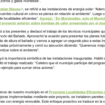
 zorros y gatos monteses”.
istian Nieves
, se refirió a las instalaciones de energía solar: “Ade
el cambio cultural en cómo se piensa en relación al ambiente”. Luego 
e localidades eficientes”.
Agregó: “En Montevideo, solo el Munici
l proyecto anterior sobre bombas de calor presentado por el mun
 a los presentes y destacó el trabajo de los técnicos municipales que
Rincón del Bañado. Aprovechó la ocasión para presentar los planes futu
ás de altura el bañado y vamos a agregar un segundo piso a estas in
radas próximamente y cerró su alocución diciendo: “Queremos mejor
ntizar sobre el ambiente”.
ayó la importancia simbólica de las instalaciones inauguradas. Habló d
ó el trabajo realizado: “Celebro que el municipio participe del pro
 ejemplo para sumar otros actores”.
nicos de nuestro municipio en el
Programa Localidades Eficientes 
joras implementadas mediante este proyecto, se instalaron paneles s
ones con energía renovable. Este enfoque proactivo se traduce en la 