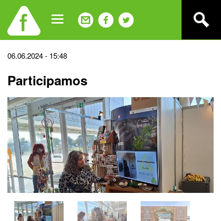
Jump
to
navigation
Back
06.06.2024 - 15:48
to
Participamos
top