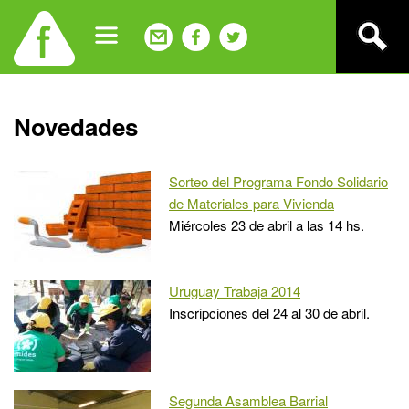
Jump
to
navigation
Back
Novedades
to
top
Sorteo del Programa Fondo Solidario
de Materiales para Vivienda
Miércoles 23 de abril a las 14 hs.
Uruguay Trabaja 2014
Inscripciones del 24 al 30 de abril.
Segunda Asamblea Barrial