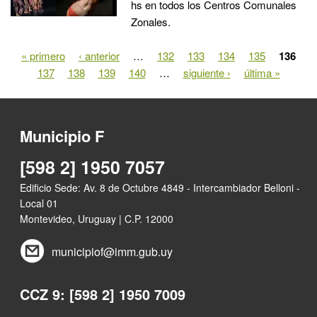
hs en todos los Centros Comunales
Zonales.
« primero
‹ anterior
…
132
133
134
135
136
Páginas
137
138
139
140
…
siguiente ›
última »
Municipio F
[598 2] 1950 7057
Edificio Sede: Av. 8 de Octubre 4849 - Intercambiador Belloni -
Local 01
Montevideo, Uruguay | C.P. 12000
municipiof@imm.gub.uy
CCZ 9: [598 2] 1950 7009