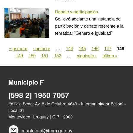
Debate y participación
Se llevó adelante una instancia de
participación y debate referente a la
temática: ¨Genero e Igualdad¨
« primero
‹ anterior
…
144
145
146
147
148
Páginas
149
150
151
152
…
siguiente ›
última »
Municipio F
[598 2] 1950 7057
Edificio Sede: Av. 8 de Octubre 4849 - Intercambiador Belloni -
Local 01
Montevideo, Uruguay | C.P. 12000
municipiof@imm.gub.uy